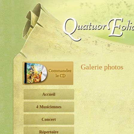
Galerie photos
Accueil
4 Musiciennes
Concert
Répertoire